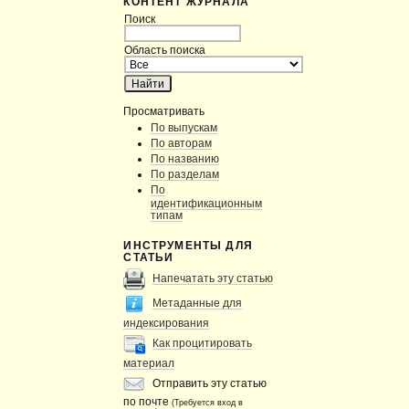
КОНТЕНТ ЖУРНАЛА
Поиск
Область поиска
Просматривать
По выпускам
По авторам
По названию
По разделам
По
идентификационным
типам
ИНСТРУМЕНТЫ ДЛЯ
СТАТЬИ
Напечатать эту статью
Метаданные для
индексирования
Как процитировать
материал
Отправить эту статью
по почте
(Требуется вход в