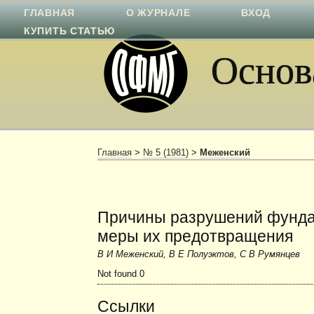
ГЛАВНАЯ
О ЖУРНАЛЕ
ВХОД
КУПИТЬ СТАТЬЮ
Основа
Главная
>
№ 5 (1981)
>
Меженский
Причины разрушений фундам
меры их предотвращения
В И Меженский, В Е Полуэктов, С В Румянцев
Not found 0
Ссылки