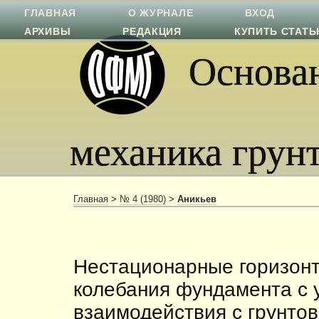
ГЛАВНАЯ
О ЖУРНАЛЕ
ВХОД
АРХИВЫ
РЕДАКЦИЯ
КУПИТЬ СТАТ
Основан
механика грун
Главная
>
№ 4 (1980)
>
Аникьев
Нестационарные горизон
колебания фундамента с 
взаимодействия с грунто