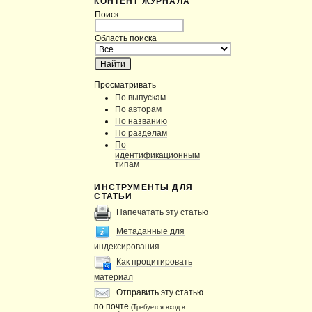
КОНТЕНТ ЖУРНАЛА
Поиск
Область поиска
Просматривать
По выпускам
По авторам
По названию
По разделам
По
идентификационным
типам
ИНСТРУМЕНТЫ ДЛЯ
СТАТЬИ
Напечатать эту статью
Метаданные для
индексирования
Как процитировать
материал
Отправить эту статью
по почте
(Требуется вход в