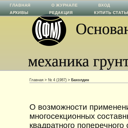
ГЛАВНАЯ
О ЖУРНАЛЕ
ВХОД
АРХИВЫ
РЕДАКЦИЯ
КУПИТЬ СТАТ
Основан
механика грун
Главная
>
№ 4 (1987)
>
Бахолдин
О возможности при­менен
многосекционных составн
квадратного поперечного