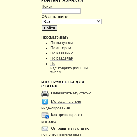
КОНТЕНТ ЖУРНАЛА
Поиск
Область поиска
Просматривать
По выпускам
По авторам
По названию
По разделам
По
идентификационным
типам
ИНСТРУМЕНТЫ ДЛЯ
СТАТЬИ
Напечатать эту статью
Метаданные для
индексирования
Как процитировать
материал
Отправить эту статью
по почте
(Требуется вход в