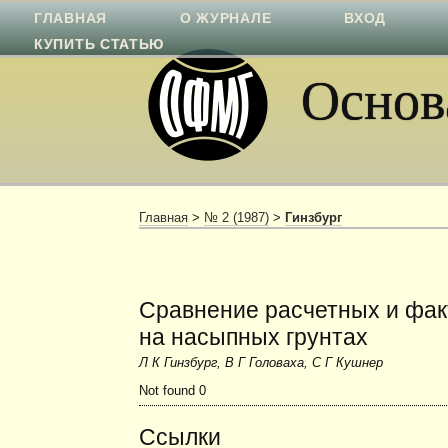
ГЛАВНАЯ
О ЖУРНАЛЕ
ВХОД
КУПИТЬ СТАТЬЮ
Основа
Главная
>
№ 2 (1987)
>
Гинзбург
Сравнение расчетных и фак
на насыпных грунтах
Л К Гинзбург, В Г Головаха, С Г Кушнер
Not found 0
Ссылки