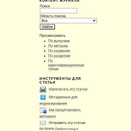
КОНТЕНТ ЖУРНАЛА
Поиск
Область поиска
Просматривать
По выпускам
По авторам
По названию
По разделам
По
идентификационным
типам
ИНСТРУМЕНТЫ ДЛЯ
СТАТЬИ
Напечатать эту статью
Метаданные для
индексирования
Как процитировать
материал
Отправить эту статью
по почте
(Требуется вход в