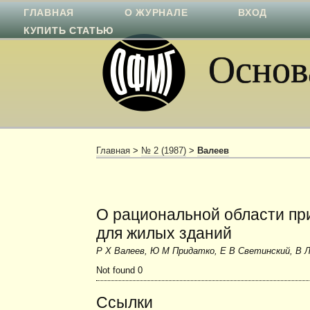
ГЛАВНАЯ
О ЖУРНАЛЕ
ВХОД
КУПИТЬ СТАТЬЮ
Основа
Главная
>
№ 2 (1987)
>
Валеев
О рациональной области пр
для жилых зданий
Р Х Валеев, Ю М Придатко, Е В Светинский, В 
Not found 0
Ссылки