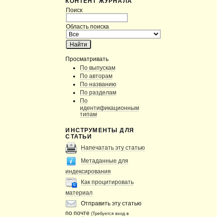
КОНТЕНТ ЖУРНАЛА
Поиск
Область поиска
Просматривать
По выпускам
По авторам
По названию
По разделам
По
идентификационным
типам
ИНСТРУМЕНТЫ ДЛЯ
СТАТЬИ
Напечатать эту статью
Метаданные для
индексирования
Как процитировать
материал
Отправить эту статью
по почте
(Требуется вход в