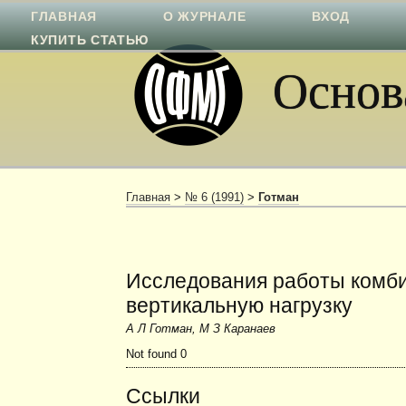
ГЛАВНАЯ
О ЖУРНАЛЕ
ВХОД
КУПИТЬ СТАТЬЮ
Основа
Главная
>
№ 6 (1991)
>
Готман
Исследования работы комб
вертикальную нагрузку
А Л Готман, М З Каранаев
Not found 0
Ссылки