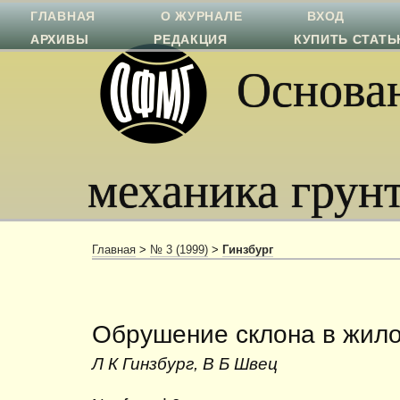
ГЛАВНАЯ
О ЖУРНАЛЕ
ВХОД
АРХИВЫ
РЕДАКЦИЯ
КУПИТЬ СТАТ
Основан
механика грун
Главная
>
№ 3 (1999)
>
Гинзбург
Обрушение склона в жило
Л К Гинзбург, В Б Швец