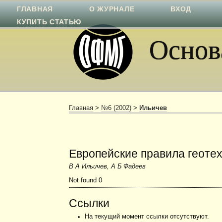
ГЛАВНАЯ
О ЖУРНАЛЕ
ВХОД
КУПИТЬ СТАТЬЮ
Основа
Главная
>
№6 (2002)
>
Ильичев
Европейские правила геоте
В А Ильичев, А Б Фадеев
Not found 0
Ссылки
На текущий момент ссылки отсутствуют.