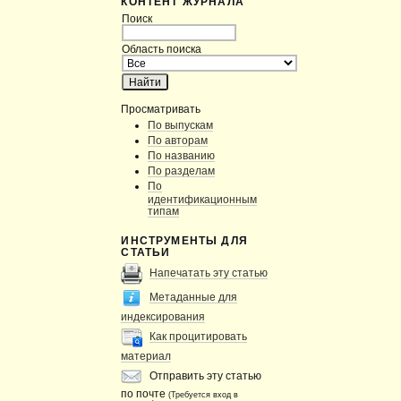
КОНТЕНТ ЖУРНАЛА
Поиск
Область поиска
Просматривать
По выпускам
По авторам
По названию
По разделам
По
идентификационным
типам
ИНСТРУМЕНТЫ ДЛЯ
СТАТЬИ
Напечатать эту статью
Метаданные для
индексирования
Как процитировать
материал
Отправить эту статью
по почте
(Требуется вход в