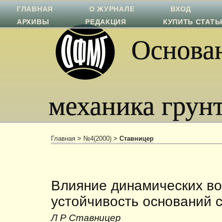
ГЛАВНАЯ
О ЖУРНАЛЕ
ВХОД
АРХИВЫ
РЕДАКЦИЯ
КУПИТЬ СТАТ
Основан
механика грун
Главная
>
№4(2000)
>
Ставницер
Влияние динамических во
устойчивость оснований 
Л Р Ставницер