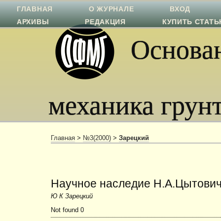
ГЛАВНАЯ
О ЖУРНАЛЕ
ВХОД
АРХИВЫ
РЕДАКЦИЯ
КУПИТЬ СТАТ
Основан
механика грун
Главная
>
№3(2000)
>
Зарецкий
Научное наследие Н.А.Цытови
Ю К Зарецкий
Not found 0