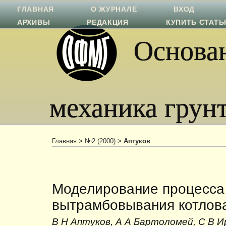
ГЛАВНАЯ
О ЖУРНАЛЕ
ВХОД
АРХИВЫ
РЕДАКЦИЯ
КУПИТЬ СТАТ
Основан
механика грун
Главная
>
№2 (2000)
>
Аптуков
Моделирование процесса
вытрамбовывания котлов
В Н Аптуков, А А Бартоломей, С В И