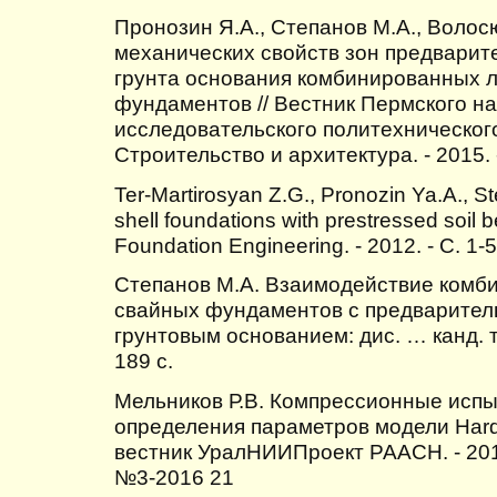
Пронозин Я.А., Степанов М.А., Волос
механических свойств зон предварит
грунта основания комбинированных 
фундаментов // Вестник Пермского н
исследовательского политехнического
Строительство и архитектура. - 2015. -
Ter-Martirosyan Z.G., Pronozin Ya.A., Ste
shell foundations with prestressed soil 
Foundation Engineering. - 2012. - С. 1-5
Степанов М.А. Взаимодействие комб
свайных фундаментов с предварите
грунтовым основанием: дис. … канд. те
189 с.
Мельников Р.В. Компрессионные испы
определения параметров модели Harde
вестник УралНИИПроект РААСН. - 2014
№3-2016 21