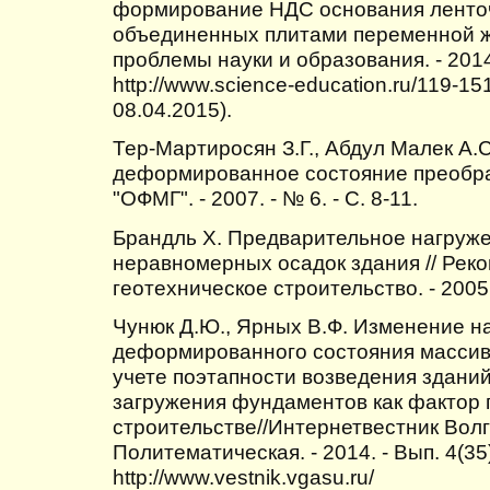
формирование НДС основания ленто
объединенных плитами переменной 
проблемы науки и образования. - 2014
http://www.science-education.ru/119-1
08.04.2015).
Тер-Мартиросян З.Г., Абдул Малек А.
деформированное состояние преобра
"ОФМГ". - 2007. - № 6. - С. 8-11.
Брандль Х. Предварительное нагруж
неравномерных осадок здания // Реко
геотехническое строительство. - 2005. 
Чунюк Д.Ю., Ярных В.Ф. Изменение н
деформированного состояния массив
учете поэтапности возведения здани
загружения фундаментов как фактор г
строительстве//Интернетвестник Волг
Политематическая. - 2014. - Вып. 4(35)
http://www.vestnik.vgasu.ru/