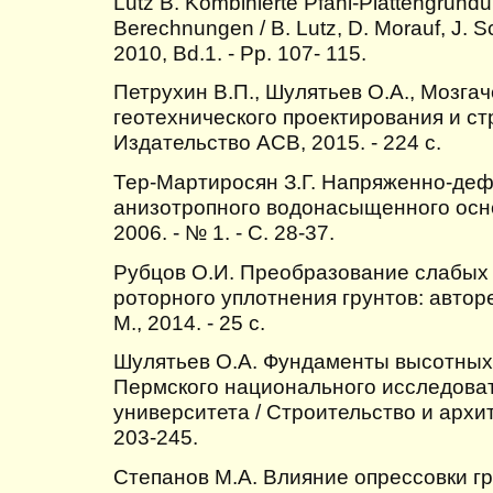
Lutz B. Kombinierte Pfahl-Plattengrun
Berechnungen / B. Lutz, D. Morauf, J. Sc
2010, Bd.1. - Pр. 107- 115.
Петрухин В.П., Шулятьев О.А., Мозга
геотехнического проектирования и стр
Издательство АСВ, 2015. - 224 с.
Тер-Мартиросян З.Г. Напряженно-де
анизотропного водонасыщенного основ
2006. - № 1. - С. 28-37.
Рубцов О.И. Преобразование слабых 
роторного уплотнения грунтов: автореф
М., 2014. - 25 с.
Шулятьев О.А. Фундаменты высотных 
Пермского национального исследоват
университета / Строительство и архитек
203-245.
Степанов М.А. Влияние опрессовки г