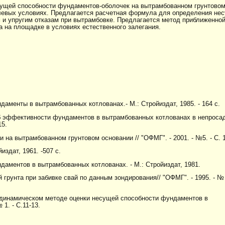
ущей способности фундаментов-оболочек на вытрамбованном грунтовом
левых условиях. Предлагается расчетная формула для определения не
 и упругим отказам при вытрамбовке. Предлагается метод приближенной
 на площадке в условиях естественного залегания.
ндаменты в вытрамбованных котлованах.- М.: Стройиздат, 1985. - 164 с.
 Об эффективности фундаментов в вытрамбованных котлованах в непроса
15.
 на вытрамбованном грунтовом основании // "ОФМГ". - 2001. - №5. - С. 1
издат, 1961. -507 с.
даментов в вытрамбованных котлованах. - М.: Стройиздат, 1981.
 грунта при забивке свай по данным зондирования// "ОФМГ". - 1995. - № 1
О динамическом методе оценки несущей способности фундаментов в
1. - С.11-13.