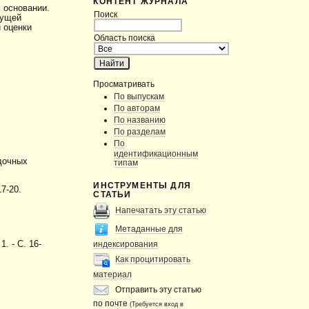
КОНТЕНТ ЖУРНАЛА
 основании.
Поиск
сущей
 оценки
Область поиска
Просматривать
По выпускам
По авторам
По названию
По разделам
По
идентификационным
дочных
типам
ИНСТРУМЕНТЫ ДЛЯ
7-20.
СТАТЬИ
Напечатать эту статью
Метаданные для
индексирования
. - С. 16-
Как процитировать
материал
Отправить эту статью
по почте
(Требуется вход в