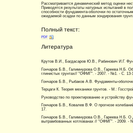
Рассматривается динамический метод оценки нес
Приводятся результаты натурных испытаний в по
способности фундамента-оболочки по остаточным
ожидаемой осадки по данным зондирования грунта
Полный текст:
PDF
Литература
Крутов В.И., Багдасаров Ю.В., Рабинович И.Г. Фу
Гончаров Б.В., Галимнурова О.В., Гареева Н.Б.
глинистых грунтах// "ОФМГ". - 2007. - №1. - С. 13-
Гончаров Б.В., Рыбаков А.В. Фундаменты-оболочки
Терцаги К. Теория механики грунтов. - М.: Госстрой
Руководство по проектированию и устройству фун
Гончаров Б.В., Ковалев В.Ф. О прогнозе колебаний
17.
Гончаров Б.В., Галимнурова О.В., Гареева Н.Б. 
вытрамбованных котлованах // "ОФМГ". - 2009. - № 