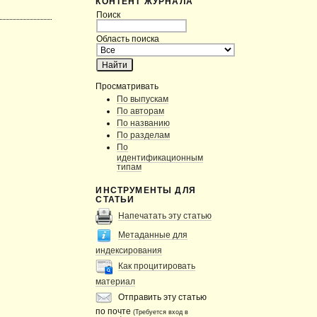
КОНТЕНТ ЖУРНАЛА
Поиск
Область поиска
Просматривать
По выпускам
По авторам
По названию
По разделам
По
идентификационным
типам
ИНСТРУМЕНТЫ ДЛЯ
СТАТЬИ
Напечатать эту статью
Метаданные для
индексирования
Как процитировать
материал
Отправить эту статью
по почте
(Требуется вход в