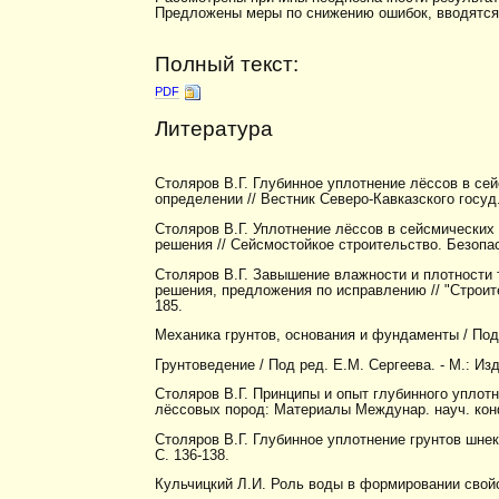
Предложены меры по снижению ошибок, вводятся п
Полный текст:
PDF
Литература
Столяров В.Г. Глубинное уплотнение лёссов в с
определении // Вестник Северо-Кавказского госуд. те
Столяров В.Г. Уплотнение лёссов в сейсмических
решения // Сейсмостойкое строительство. Безопасн
Столяров В.Г. Завышение влажности и плотности 
решения, предложения по исправлению // "Строитель
185.
Механика грунтов, основания и фундаменты / Под 
Грунтоведение / Под ред. Е.М. Сергеева. - М.: Изд
Столяров В.Г. Принципы и опыт глубинного уплот
лёссовых пород: Материалы Междунар. науч. конф.
Столяров В.Г. Глубинное уплотнение грунтов шнеков
С. 136-138.
Кульчицкий Л.И. Роль воды в формировании свойст