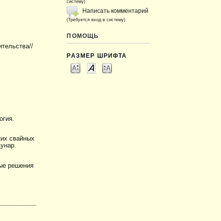
систему)
Написать комментарий
(Требуется вход в систему)
ПОМОЩЬ
ительства//
РАЗМЕР ШРИФТА
огия.
ких свайных
унар.
ные решения