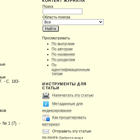
КОНТЕНТ ЖУРНАЛА
Поиск
Область поиска
Просматривать
По выпускам
По авторам
По названию
По разделам
ные
По
идентификационным
типам
ные
 - С. 183-
ИНСТРУМЕНТЫ ДЛЯ
СТАТЬИ
Напечатать эту статью
Метаданные для
индексирования
ивов
Как процитировать
 № 1 (7). -
материал
Отправить эту статью
по почте
(Требуется вход в