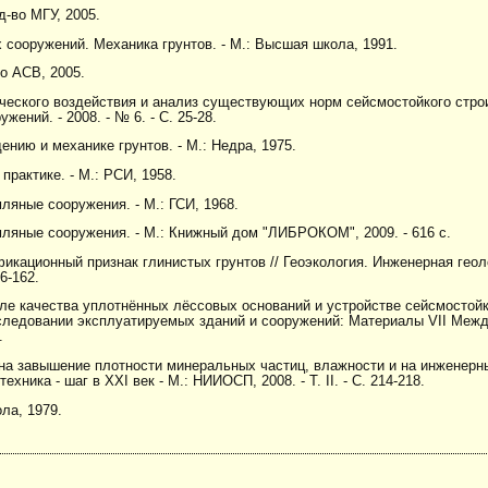
д-во МГУ, 2005.
 сооружений. Механика грунтов. - М.: Высшая школа, 1991.
во АСВ, 2005.
ческого воздействия и анализ существующих норм сейсмостойкого стро
ений. - 2008. - № 6. - С. 25-28.
ению и механике грунтов. - М.: Недра, 1975.
практике. - М.: РСИ, 1958.
мляные сооружения. - М.: ГСИ, 1968.
емляные сооружения. - М.: Книжный дом "ЛИБРОКОМ", 2009. - 616 с.
икационный признак глинистых грунтов // Геоэкология. Инженерная геол
56-162.
оле качества уплотнённых лёссовых оснований и устройстве сейсмостой
следовании эксплуатируемых зданий и сооружений: Материалы VII Межд
.
 на завышение плотности минеральных частиц, влажности и на инженер
хника - шаг в XXI век - М.: НИИОСП, 2008. - Т. II. - С. 214-218.
ла, 1979.