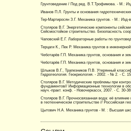
Грунтоведение / Под ред. В.Т.Трофимова. - М.: Из
Иванов П.Л. Грунты и основания гидротехнических
Тер-Мартиросян З.Г. Механика грунтов. - М.: Изд-
Столяров В.Г. Энергетические компоненты сейсми
Сейсмостойкое строительство. Безопасность сооруж
Чаповский Е.Г. Лабораторные работы по грунтовед
Терцаги К., Пек Р. Механика грунтов в инженерной 
Чеботарёв Г.П. Механика грунтов, основания и зе
Чеботарёв Г.П. Механика грунтов, основания и з
Шлыков В.Г., Трапезников П.В. Утерянный классиф
Гидрогеология. Геокриология. - 2002. - № 2. - С. 1
Столяров В.Г. Методические проблемы при контр
фундаментов// Информационные технологии в об
науч.-практ. конф. - Новочеркасск, 2007. - С. 30-38
Столяров В.Г. Прочносвязанная вода: её влияние
в геотехническом строительстве // Российская геоте
Цытович Н.А. Механика грунтов - М. : Высшая шко