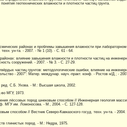
онятия геотехнических влажности и плотности частиц грунта.
ейсмических районах и проблемы завышения влажности при лабораторном
хн. ун-та. - 2007. - № 1 (10). - С. 61 - 64.
 районах: влияние завышения влажности и плотности частиц на инженер
ость сооружений. - 2007. - № 3. - С. 27-29.
твёрдых частиц грунтов: методологические ошибки, влияние на инженер
ство - 2007": Матер. междунар. науч.-практ. конф. - Ростов н/Д.; - 2007.
ред. С.Б. Ухова. - М.: Высшая школа, 2002.
-во МГУ, 1973.
нения лёссовых пород шнековым способом // Инженерная геология масс
 МГУ им. Ломоносова. - М., 2004. - С. 127-128.
ым способом // Вестник Северо-Кавказского госуд. техн. ун-та. - 2004. -
в глинистых пород. - М.: Недра, 1975.